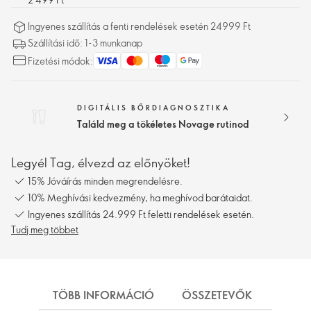
Ingyenes szállítás a fenti rendelések esetén 24999 Ft
Szállítási idő: 1-3 munkanap
Fizetési módok:
DIGITÁLIS BŐRDIAGNOSZTIKA
Találd meg a tökéletes Novage rutinod
Legyél Tag, élvezd az előnyöket!
15% Jóváírás minden megrendelésre.
10% Meghívási kedvezmény, ha meghívod barátaidat.
Ingyenes szállítás 24.999 Ft feletti rendelések esetén.
Tudj meg többet
TÖBB INFORMÁCIÓ
ÖSSZETEVŐK
SZÁL