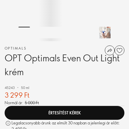
OPTIMALS
OPT Optimals Even Out Light
krém
45243
50 ml
3 299 Ft
Normál ár:
5 000 Ft
ÉRTESÍTÉST KÉREK
Legalacsonyabb árunk az elmúlt 30 napban a jelenlegi ár előtt:
2 499 Ft