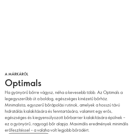
A MÁRKÁRÓL
Optimals
Ha gyönyörű bőrre vágysz, néha a kevesebb több. Az Optimals a
legegyszerűbb út a boldog, egészséges kinézetű bőrhöz.
Minimalista, egyszerű bőrápolási rutinok, amelyek a hosszú távú
hidratálás kialakítására és fenntartására, valamint egy erős,
egészséges és kiegyensúlyozott bőrbarrier kialakítására épülnek –
ez a gyönyörű, ragyogó bőr alapja. Maximális eredmények minimális
erőfeszítéssel – a valaha volt legjobb bőrödért.