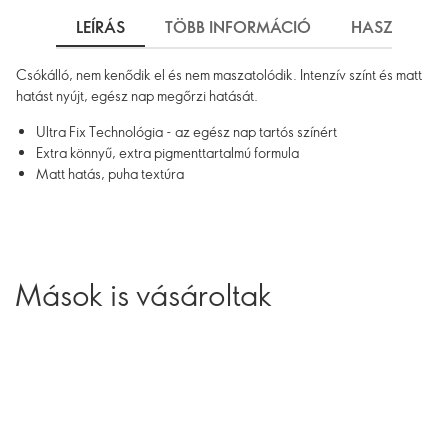
LEÍRÁS
TÖBB INFORMÁCIÓ
HASZNÁLAT
Csókálló, nem kenődik el és nem maszatolódik. Intenzív színt és matt
hatást nyújt, egész nap megőrzi hatását.
Ultra Fix Technológia - az egész nap tartós színért
Extra könnyű, extra pigmenttartalmú formula
Matt hatás, puha textúra
Mások is vásároltak