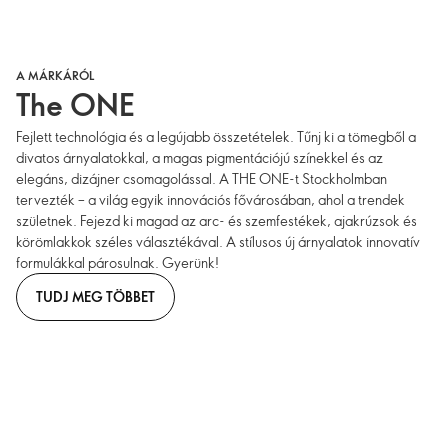
A MÁRKÁRÓL
The ONE
Fejlett technológia és a legújabb összetételek. Tűnj ki a tömegből a
divatos árnyalatokkal, a magas pigmentációjú színekkel és az
elegáns, dizájner csomagolással. A THE ONE-t Stockholmban
tervezték – a világ egyik innovációs fővárosában, ahol a trendek
születnek. Fejezd ki magad az arc- és szemfestékek, ajakrúzsok és
körömlakkok széles választékával. A stílusos új árnyalatok innovatív
formulákkal párosulnak. Gyerünk!
TUDJ MEG TÖBBET