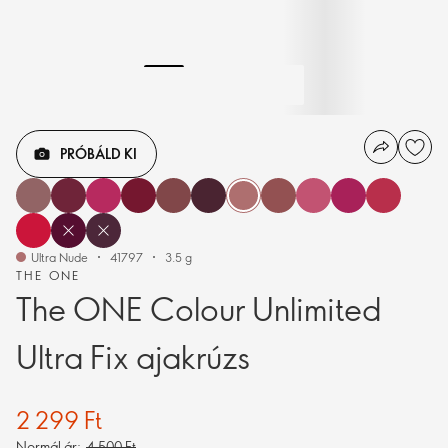
PRÓBÁLD KI
Ultra Nude
41797
3.5 g
THE ONE
The ONE Colour Unlimited
Ultra Fix ajakrúzs
2 299 Ft
Normál ár:
4 500 Ft