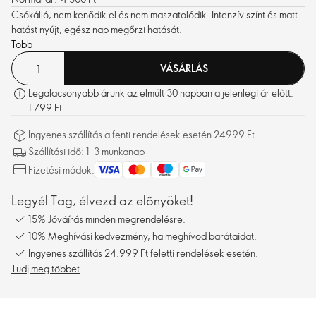
Csókálló, nem kenődik el és nem maszatolódik. Intenzív színt és matt
hatást nyújt, egész nap megőrzi hatását.
Több
VÁSÁRLÁS
Legalacsonyabb árunk az elmúlt 30 napban a jelenlegi ár előtt:
1 799 Ft
Ingyenes szállítás a fenti rendelések esetén 24999 Ft
Szállítási idő: 1-3 munkanap
Fizetési módok:
Legyél Tag, élvezd az előnyöket!
15% Jóváírás minden megrendelésre.
10% Meghívási kedvezmény, ha meghívod barátaidat.
Ingyenes szállítás 24.999 Ft feletti rendelések esetén.
Tudj meg többet