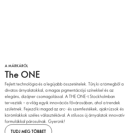
A MÁRKÁRÓL
The ONE
Fejlett technológia és a legújabb összetételek. Tűnj ki a tömegből a
divatos árnyalatokkal, a magas pigmentációjú színekkel és az
elegáns, dizájner csomagolással. A THE ONE-t Stockholmban
tervezték – a világ egyik innovációs fővárosában, ahol a trendek
születnek. Fejezd ki magad az arc- és szemfestékek, ajakrúzsok és
körömlakkok széles választékával. A stílusos új árnyalatok innovatív
formulákkal párosulnak. Gyerünk!
TUDJ MEG TÖBBET