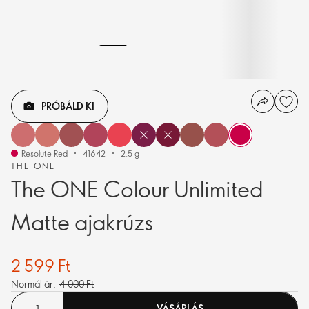
PRÓBÁLD KI
Resolute Red
41642
2.5 g
THE ONE
The ONE Colour Unlimited
Matte ajakrúzs
2 599 Ft
Normál ár:
4 000 Ft
VÁSÁRLÁS