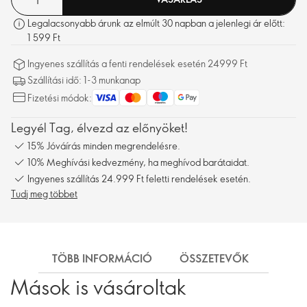
Legalacsonyabb árunk az elmúlt 30 napban a jelenlegi ár előtt:
1 599 Ft
Ingyenes szállítás a fenti rendelések esetén 24999 Ft
Szállítási idő: 1-3 munkanap
Fizetési módok:
Legyél Tag, élvezd az előnyöket!
15% Jóváírás minden megrendelésre.
10% Meghívási kedvezmény, ha meghívod barátaidat.
Ingyenes szállítás 24.999 Ft feletti rendelések esetén.
Tudj meg többet
TÖBB INFORMÁCIÓ
ÖSSZETEVŐK
SZÁL
Mások is vásároltak