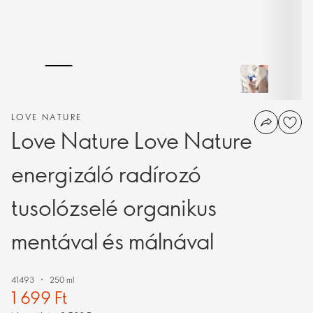
LOVE NATURE
Love Nature Love Nature
energizáló radírozó
tusolózselé organikus
mentával és málnával
41493
250 ml
1 699 Ft