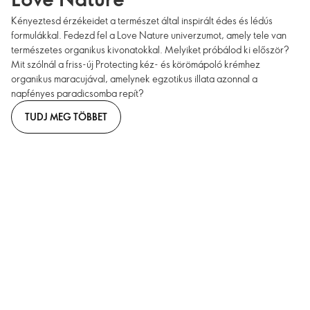
Kényeztesd érzékeidet a természet által inspirált édes és lédús
formulákkal. Fedezd fel a Love Nature univerzumot, amely tele van
természetes organikus kivonatokkal. Melyiket próbálod ki először?
Mit szólnál a friss-új Protecting kéz- és körömápoló krémhez
organikus maracujával, amelynek egzotikus illata azonnal a
napfényes paradicsomba repít?
TUDJ MEG TÖBBET