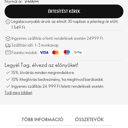
Normál ár:
2 500 Ft
ÉRTESÍTÉST KÉREK
Legalacsonyabb árunk az elmúlt 30 napban a jelenlegi ár előtt:
1 549 Ft
Ingyenes szállítás a fenti rendelések esetén 24999 Ft
Szállítási idő: 1-3 munkanap
Fizetési módok:
Legyél Tag, élvezd az előnyöket!
15% Jóváírás minden megrendelésre.
10% Meghívási kedvezmény, ha meghívod barátaidat.
Ingyenes szállítás 24.999 Ft feletti rendelések esetén.
Tudj meg többet
TÖBB INFORMÁCIÓ
ÖSSZETEVŐK
SZÁL