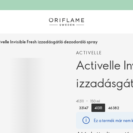
ivelle Invisible Fresh izzadásgátló dezodoráló spray
ACTIVELLE
Activelle In
izzadásgát
41311
150 ml
41311
33147
46382
Ez a termék már nem 