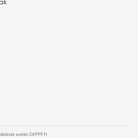
vák
rendelések esetén 24999 Ft