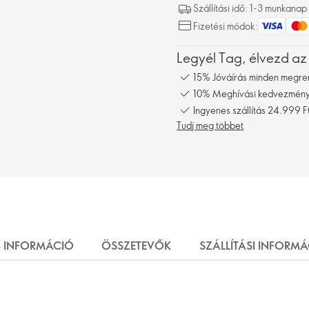
Szállítási idő: 1-3 munkanap
Fizetési módok:
Legyél Tag, élvezd az
15% Jóváírás minden megre
10% Meghívási kedvezmény,
Ingyenes szállítás 24.999 Ft
Tudj meg többet
 INFORMÁCIÓ
ÖSSZETEVŐK
SZÁLLÍTÁSI INFORM