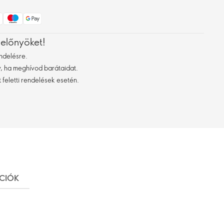
 előnyöket!
ndelésre.
 ha meghívod barátaidat.
 feletti rendelések esetén.
ÁCIÓK