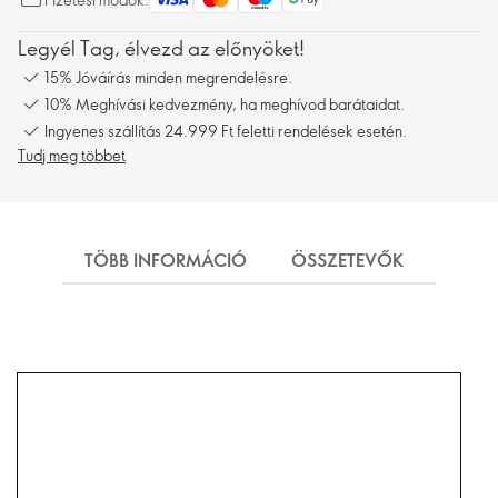
Legyél Tag, élvezd az előnyöket!
15% Jóváírás minden megrendelésre.
10% Meghívási kedvezmény, ha meghívod barátaidat.
Ingyenes szállítás 24.999 Ft feletti rendelések esetén.
Tudj meg többet
TÖBB INFORMÁCIÓ
ÖSSZETEVŐK
SZÁL