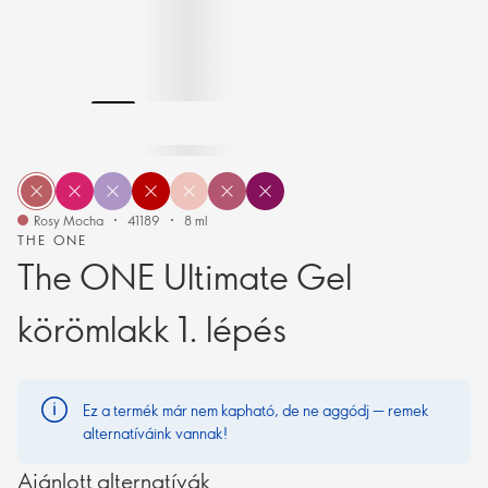
Rosy Mocha
41189
8 ml
THE ONE
The ONE Ultimate Gel
körömlakk 1. lépés
Ez a termék már nem kapható, de ne aggódj — remek
alternatíváink vannak!
Ajánlott alternatívák