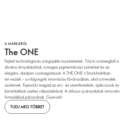
A MÁRKÁRÓL
The ONE
Fejlett technológia és a legújabb összetételek. Tűnj ki a tömegből a
divatos árnyalatokkal, a magas pigmentációjú színekkel és az
elegáns, dizájner csomagolással. A THE ONE-t Stockholmban
tervezték – a világ egyik innovációs fővárosában, ahol a trendek
születnek. Fejezd ki magad az arc- és szemfestékek, ajakrúzsok és
körömlakkok széles választékával. A stílusos új árnyalatok innovatív
formulákkal párosulnak. Gyerünk!
TUDJ MEG TÖBBET