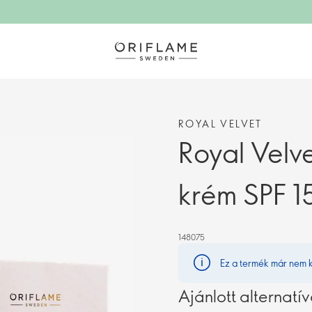
ROYAL VELVET
Royal Velv
krém SPF 15
148075
Ez a termék már nem 
Ajánlott alternatí