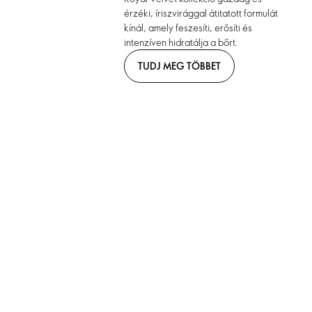
érzéki, íriszvirággal átitatott formulát
kínál, amely feszesíti, erősíti és
intenzíven hidratálja a bőrt.
TUDJ MEG TÖBBET