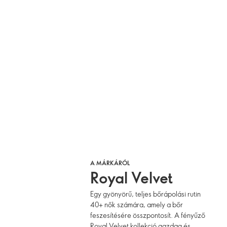
A MÁRKÁRÓL
Royal Velvet
Egy gyönyörű, teljes bőrápolási rutin
40+ nők számára, amely a bőr
feszesítésére összpontosít. A fényűző
Royal Velvet kollekció gazdag és