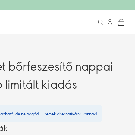
et bőrfeszesítő nappai
 limitált kiadás
kapható, de ne aggódj — remek alternatíváink vannak!
vák