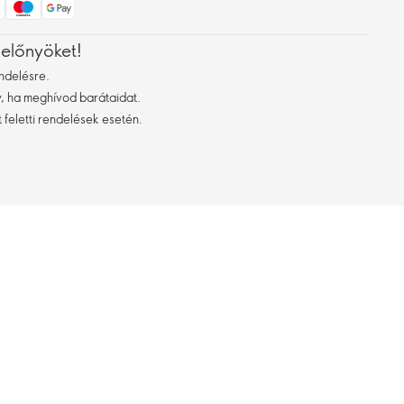
 előnyöket!
ndelésre.
 ha meghívod barátaidat.
 feletti rendelések esetén.