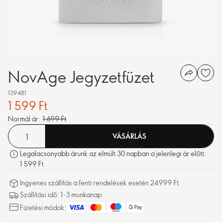
NovAge Jegyzetfüzet
139481
1 599 Ft
Normál ár:
1 699 Ft
VÁSÁRLÁS
Legalacsonyabb árunk az elmúlt 30 napban a jelenlegi ár előtt:
1 599 Ft
Ingyenes szállítás a fenti rendelések esetén 24999 Ft
Szállítási idő: 1-3 munkanap
Fizetési módok: