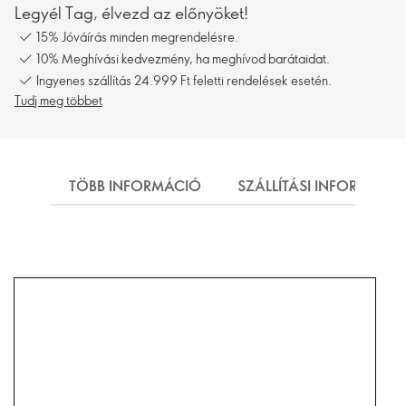
Legyél Tag, élvezd az előnyöket!
15% Jóváírás minden megrendelésre.
10% Meghívási kedvezmény, ha meghívod barátaidat.
Ingyenes szállítás 24.999 Ft feletti rendelések esetén.
Tudj meg többet
TÖBB INFORMÁCIÓ
SZÁLLÍTÁSI INFORMÁCI