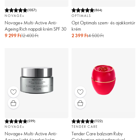
(
1057
)
(
864
)
NOVAGE+
OPTIMALS
Novage+ Multi-Active Anti-
Opt Optimals szem- és ajakkontúr
Ageing Rich nappali krém SPF 30
krém
9 299 Ft
12 400 Ft
2 399 Ft
4 500 Ft
(
599
)
(
1122
)
NOVAGE+
TENDER CARE
Novage+ Multi-Active Anti-
Tender Care balzsam Ruby
Ageing Light éjszakai krém
Celebration görögdinnyével