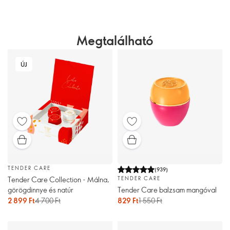
Megtalálható
ÚJ
TENDER CARE
(
939
)
Tender Care Collection - Málna,
TENDER CARE
görögdinnye és natúr
Tender Care balzsam mangóval
2 899 Ft
4 700 Ft
829 Ft
1 550 Ft