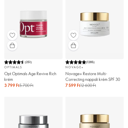
(
251
)
(
1285
)
OPTIMALS
NOVAGE+
Opt Optimals Age Revive Rich
Novage+ Restore Multi-
krém
Correcting nappali krém SPF 30
3 799 Ft
5 700 Ft
7 599 Ft
12 600 Ft