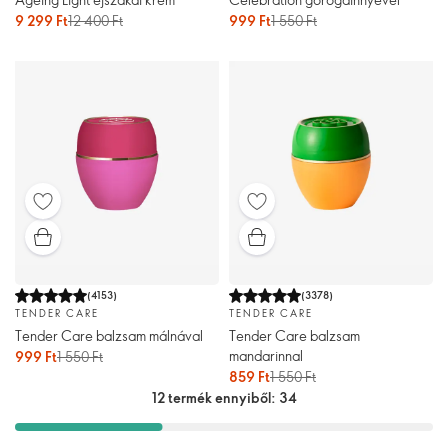
9 299 Ft
12 400 Ft
999 Ft
1 550 Ft
(
4153
)
(
3378
)
TENDER CARE
TENDER CARE
Tender Care balzsam málnával
Tender Care balzsam
mandarinnal
999 Ft
1 550 Ft
859 Ft
1 550 Ft
12 termék ennyiből: 34