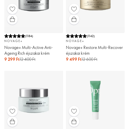
(
1184
)
(
1142
)
NOVAGE+
NOVAGE+
Novage+ Multi-Active Anti-
Novage+ Restore Multi-Recover
Ageing Rich éjszakai krém
éjszakai krém
9 299 Ft
12 400 Ft
9 499 Ft
12 600 Ft