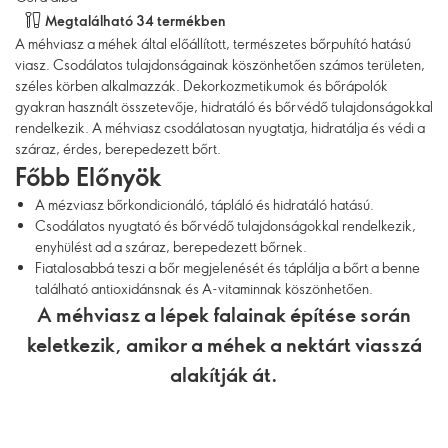
Megtalálható 34 termékben
A méhviasz a méhek által előállított, természetes bőrpuhító hatású
viasz. Csodálatos tulajdonságainak köszönhetően számos területen,
széles körben alkalmazzák. Dekorkozmetikumok és bőrápolók
gyakran használt összetevője, hidratáló és bőrvédő tulajdonságokkal
rendelkezik. A méhviasz csodálatosan nyugtatja, hidratálja és védi a
száraz, érdes, berepedezett bőrt.
Főbb Előnyök
A mézviasz bőrkondicionáló, tápláló és hidratáló hatású.
Csodálatos nyugtató és bőrvédő tulajdonságokkal rendelkezik,
enyhülést ad a száraz, berepedezett bőrnek.
Fiatalosabbá teszi a bőr megjelenését és táplálja a bőrt a benne
található antioxidánsnak és A-vitaminnak köszönhetően.
A méhviasz a lépek falainak építése során
keletkezik, amikor a méhek a nektárt viasszá
alakítják át.