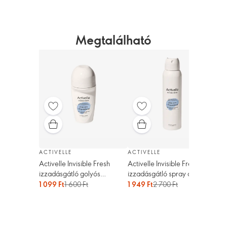
Megtalálható
ACTIVELLE
ACTIVELLE
Activelle Invisible Fresh
Activelle Invisible Fresh
FEE
izzadásgátló golyós
izzadásgátló spray dezodor
Fee
dezodor
Ove
1 099 Ft
1 600 Ft
1 949 Ft
2 700 Ft
láb
1 2