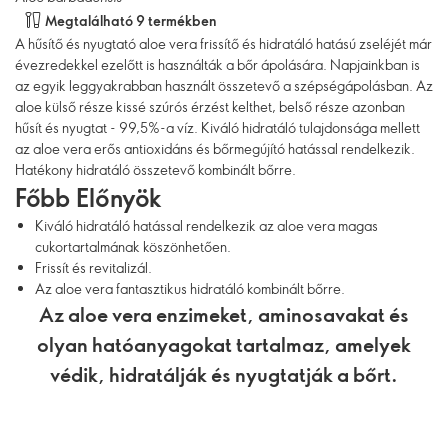
Megtalálható 9 termékben
A hűsítő és nyugtató aloe vera frissítő és hidratáló hatású zseléjét már
évezredekkel ezelőtt is használták a bőr ápolására. Napjainkban is
az egyik leggyakrabban használt összetevő a szépségápolásban. Az
aloe külső része kissé szúrós érzést kelthet, belső része azonban
hűsít és nyugtat - 99,5%-a víz. Kiváló hidratáló tulajdonsága mellett
az aloe vera erős antioxidáns és bőrmegújító hatással rendelkezik.
Hatékony hidratáló összetevő kombinált bőrre.
Főbb Előnyök
Kiváló hidratáló hatással rendelkezik az aloe vera magas
cukortartalmának köszönhetően.
Frissít és revitalizál.
Az aloe vera fantasztikus hidratáló kombinált bőrre.
Az aloe vera enzimeket, aminosavakat és
olyan hatóanyagokat tartalmaz, amelyek
védik, hidratálják és nyugtatják a bőrt.