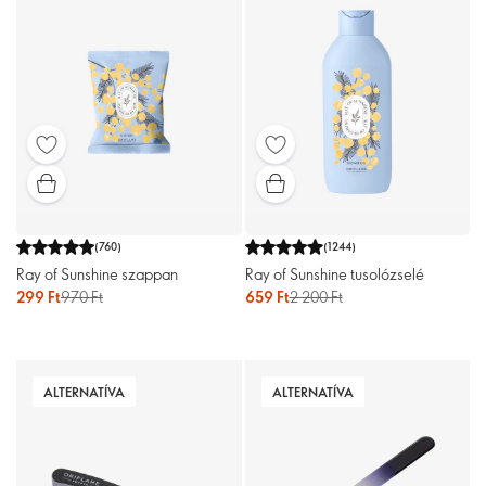
(
760
)
(
1244
)
Ray of Sunshine szappan
Ray of Sunshine tusolózselé
299 Ft
970 Ft
659 Ft
2 200 Ft
ALTERNATÍVA
ALTERNATÍVA