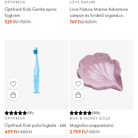
OPTIFRESH
LOVE NATURE
Optifresh Kids Gentle epres
Love Nature Marine Adventure
fogkrém
sampon és fürdető organikus
kókuszvízzel
529 Ft
1 750 Ft
749 Ft
2 500 Ft
(
121
)
(
202
)
OPTIFRESH
MILK & HONEY GOLD
Optifresh Kids puha fogkefe - kék
Magnólia szappantartó
499 Ft
1 650 Ft
2 799 Ft
7 100 Ft