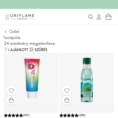
Outlet
Testápolás
24 eredmény megjelenítése
AJÁNLOTT
SZŰRÉS
(
907
)
(
288
)