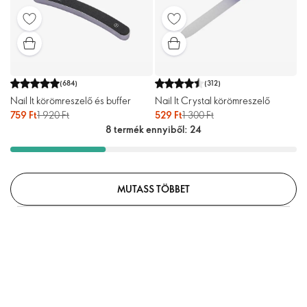
(
684
)
(
312
)
Nail It körömreszelő és buffer
Nail It Crystal körömreszelő
759 Ft
1 920 Ft
529 Ft
1 300 Ft
8 termék ennyiből: 24
MUTASS TÖBBET