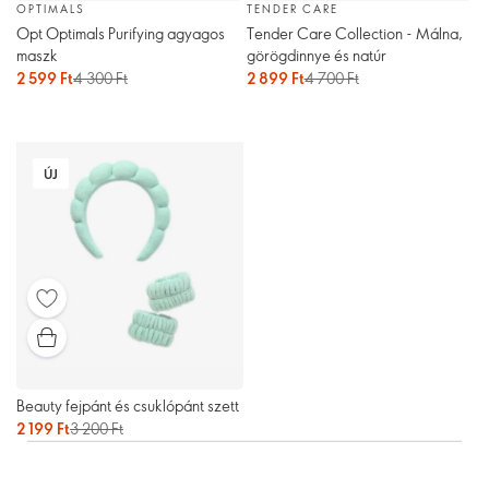
OPTIMALS
TENDER CARE
Opt Optimals Purifying agyagos
Tender Care Collection - Málna,
maszk
görögdinnye és natúr
2 599 Ft
4 300 Ft
2 899 Ft
4 700 Ft
ÚJ
Beauty fejpánt és csuklópánt szett
2 199 Ft
3 200 Ft