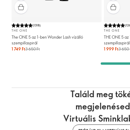
(
1318
)
(
12
THE ONE
THE ONE
The ONE 5 az 1-ben Wonder Lash vízálló
THE ONE 5 az 
szempillaspirál
szempillaspirál
1 749 Ft
3 650 Ft
1 999 Ft
3 650 
Találd meg töké
megjelenésed
Virtuális Sminkl