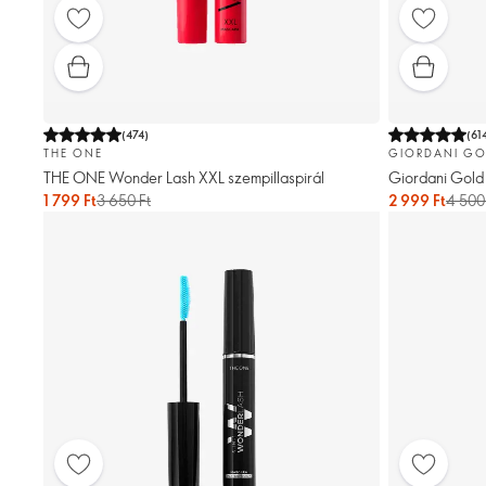
(
474
)
(
61
THE ONE
GIORDANI GO
THE ONE Wonder Lash XXL szempillaspirál
Giordani Gold 
1 799 Ft
3 650 Ft
2 999 Ft
4 500