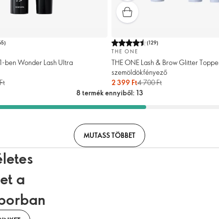
65
)
(
129
)
THE ONE
1-ben Wonder Lash Ultra
THE ONE Lash & Brow Glitter Topper
szemöldökfényező
Ft
2 399 Ft
4 700 Ft
8 termék ennyiből: 13
MUTASS TÖBBET
letes
et a
aborban