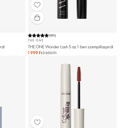
(
1011
)
THE ONE
rál
THE ONE Wonder Lash 5 az 1-ben szempillaspirál
1 999 Ft
3 650 Ft