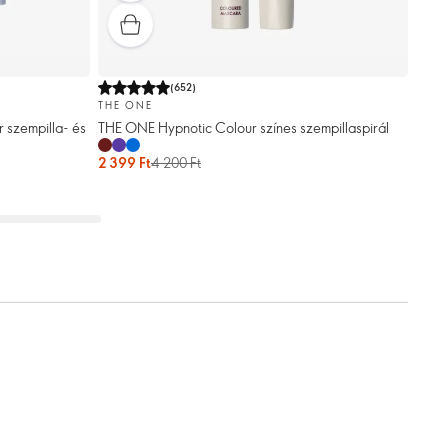
(
652
)
THE ONE
 szempilla- és
THE ONE Hypnotic Colour színes szempillaspirál
2 399 Ft
4 200 Ft