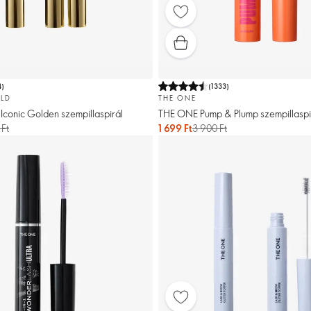
4
)
(
1333
)
LD
THE ONE
Iconic Golden szempillaspirál
THE ONE Pump & Plump szempillaspi
 Ft
1 699 Ft
3 900 Ft