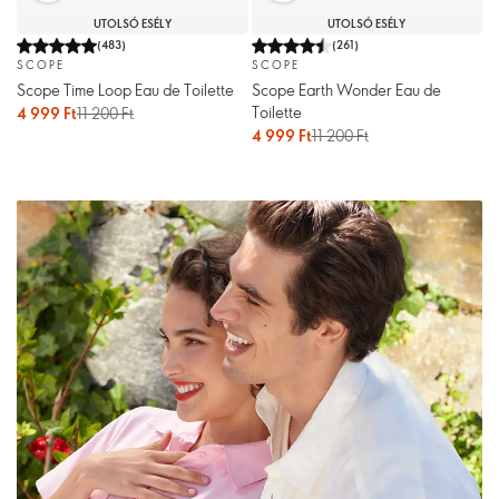
UTOLSÓ ESÉLY
UTOLSÓ ESÉLY
(
483
)
(
261
)
SCOPE
SCOPE
Scope Time Loop Eau de Toilette
Scope Earth Wonder Eau de
Toilette
4 999 Ft
11 200 Ft
4 999 Ft
11 200 Ft