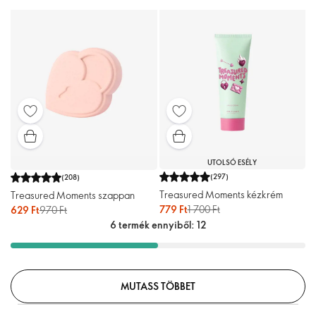
UTOLSÓ ESÉLY
(
297
)
(
208
)
Treasured Moments kézkrém
Treasured Moments szappan
779 Ft
1 700 Ft
629 Ft
970 Ft
6 termék ennyiből: 12
MUTASS TÖBBET