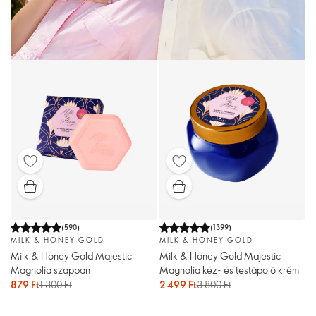
(
590
)
(
1399
)
MILK & HONEY GOLD
MILK & HONEY GOLD
Milk & Honey Gold Majestic
Milk & Honey Gold Majestic
Magnolia szappan
Magnolia kéz- és testápoló krém
879 Ft
1 300 Ft
2 499 Ft
3 800 Ft