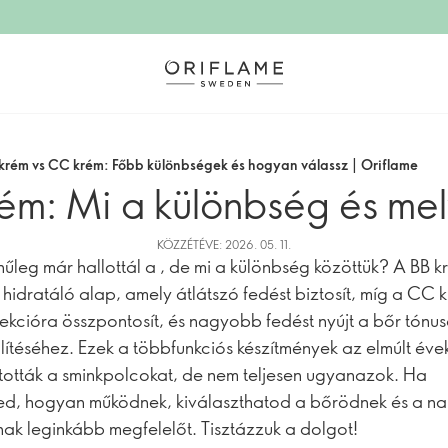
krém vs CC krém: Főbb különbségek és hogyan válassz | Oriflame
ém: Mi a különbség és mel
KÖZZÉTÉVE: 2026. 05. 11.
nűleg már hallottál a , de mi a különbség közöttük? A BB 
 hidratáló alap, amely átlátszó fedést biztosít, míg a CC 
rekcióra összpontosít, és nagyobb fedést nyújt a bőr tónu
lítéséhez. Ezek a többfunkciós készítmények az elmúlt év
tották a sminkpolcokat, de nem teljesen ugyanazok. Ha
d, hogyan működnek, kiválaszthatod a bőrödnek és a na
nak leginkább megfelelőt. Tisztázzuk a dolgot!