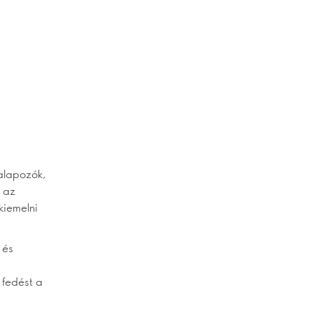
 alapozók,
r az
kiemelni
 és
 fedést a