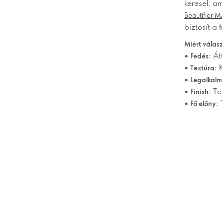
keresel, a
Beautifier 
biztosít a 
Miért válas
•
Át
Fedés:
•
K
Textúra:
•
Legalkal
•
Ter
Finish:
•
Fő előny: