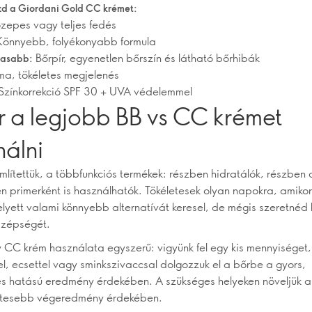
zd a Giordani Gold CC krémet:
zepes vagy teljes fedés
önnyebb, folyékonyabb formula
Bőrpír, egyenetlen bőrszín és látható bőrhibák
masabb:
ma, tökéletes megjelenés
Színkorrekció SPF 30 + UVA védelemmel
r a legjobb BB vs CC krémet
nálni
mlítettük, a többfunkciós termékek: részben hidratálók, részben
en primerként is használhatók. Tökéletesek olyan napokra, amiko
lyett valami könnyebb alternatívát keresel, de mégis szeretnéd 
szépségét.
 CC krém használata egyszerű: vigyünk fel egy kis mennyiséget,
el, ecsettel vagy sminkszivaccsal dolgozzuk el a bőrbe a gyors,
s hatású eredmény érdekében. A szükséges helyeken növeljük a
etesebb végeredmény érdekében.