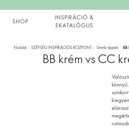
INSPIRÁCIÓ &
SHOP
EKATALÓGUS
Főoldal
/
SZÉPSÉG INSPIRÁCIÓS KÖZPONT
/
Smink tippek
/
BB 
BB krém vs CC kr
Valószí
könnyű,
színkor
kiegyen
elárasz
megérte
rutinod