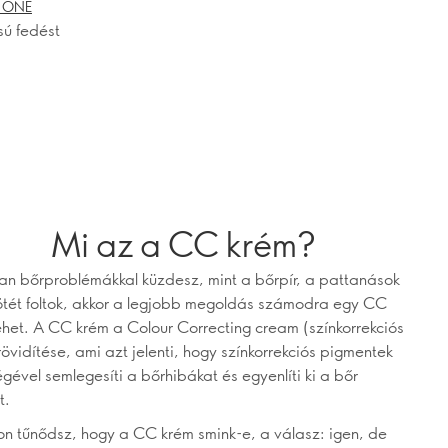
e ONE
sú fedést
Mi az a CC krém?
an bőrproblémákkal küzdesz, mint a bőrpír, a pattanások
ötét foltok, akkor a legjobb megoldás számodra egy CC
ehet. A CC krém a Colour Correcting cream (színkorrekciós
rövidítése, ami azt jelenti, hogy színkorrekciós pigmentek
égével semlegesíti a bőrhibákat és egyenlíti ki a bőr
t.
n tűnődsz, hogy a CC krém smink-e, a válasz: igen, de