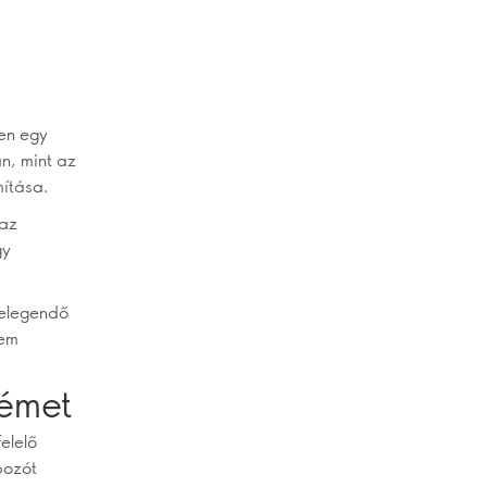
en egy
n, mint az
mítása.
 az
gy
 elegendő
lem
rémet
elelő
pozót