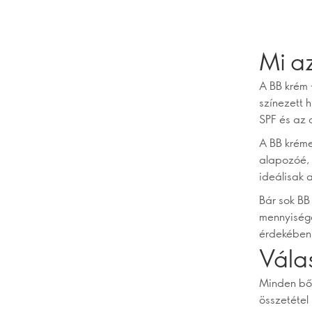
Mi a
A BB krém 
színezett 
SPF és az 
A BB kréme
alapozóé, 
ideálisak 
Bár sok BB
mennyisége
érdekében 
Vála
Minden bőr
összetétel