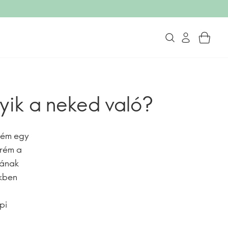
yik a neked való?
krém egy
krém a
sának
ekben
pi