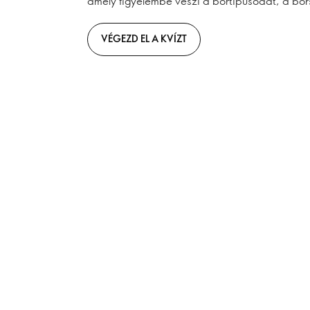
amely figyelembe veszi a bőrtípusodat, a bőr
VÉGEZD EL A KVÍZT