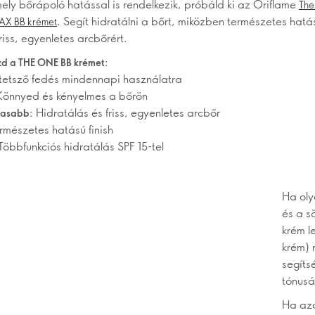
mely bőrápoló hatással is rendelkezik, próbáld ki az Oriflame
Th
. Segít hidratálni a bőrt, miközben természetes hatá
MAX BB krémet
friss, egyenletes arcbőrért.
zd a THE ONE BB krémet:
tetsző fedés mindennapi használatra
önnyed és kényelmes a bőrön
Hidratálás és friss, egyenletes arcbőr
masabb:
mészetes hatású finish
Többfunkciós hidratálás SPF 15-tel
Ha oly
és a s
krém l
krém) 
segíts
tónusá
Ha azo