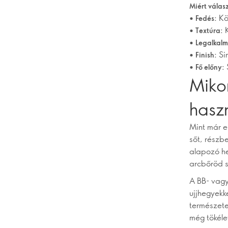
Miért válas
•
Kö
Fedés:
•
K
Textúra:
•
Legalkal
•
Si
Finish:
•
Fő előny:
Miko
hasz
Mint már e
sőt, részb
alapozó he
arcbőröd 
A BB- vagy
ujjhegyekk
természete
még tökél