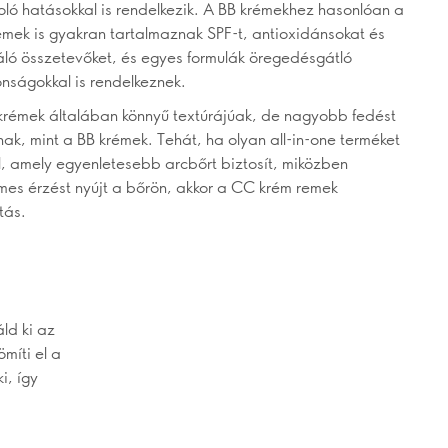
ló hatásokkal is rendelkezik. A BB krémekhez hasonlóan a
mek is gyakran tartalmaznak SPF-t, antioxidánsokat és
áló összetevőket, és egyes formulák öregedésgátló
onságokkal is rendelkeznek.
rémek általában könnyű textúrájúak, de nagyobb fedést
nak, mint a BB krémek. Tehát, ha olyan all-in-one terméket
l, amely egyenletesebb arcbőrt biztosít, miközben
mes érzést nyújt a bőrön, akkor a CC krém remek
tás.
ld ki az
míti el a
i, így