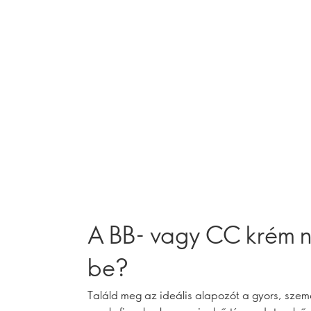
A BB- vagy CC krém n
be?
Találd meg az ideális alapozót a gyors, szemé