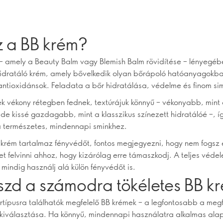
z a BB krém?
– amely a Beauty Balm vagy Blemish Balm rövidítése – lényegéb
hidratáló krém, amely bővelkedik olyan bőrápoló hatóanyagokba
antioxidánsok. Feladata a bőr hidratálása, védelme és finom si
k vékony rétegben fednek, textúrájuk könnyű – vékonyabb, mint
de kissé gazdagabb, mint a klasszikus színezett hidratálóé –, í
a természetes, mindennapi sminkhez.
 krém tartalmaz fényvédőt, fontos megjegyezni, hogy nem fogsz
t felvinni ahhoz, hogy kizárólag erre támaszkodj. A teljes véde
mindig használj alá külön fényvédőt is.
szd a számodra tökéletes BB k
típusra találhatók megfelelő BB krémek – a legfontosabb a megf
 kiválasztása. Ha könnyű, mindennapi használatra alkalmas ala