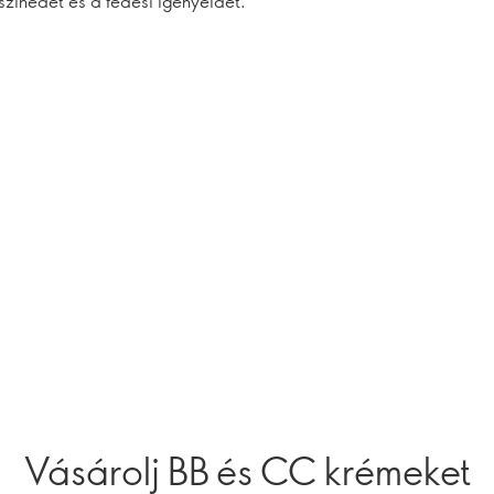
színedet és a fedési igényeidet.
Vásárolj BB és CC krémeket