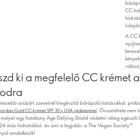
bőrápo
CC kré
hidrat
tulajd
A CC k
nyújta
kerese
kényel
válasz
szd ki a megfelelő CC krémet a
odra
tesebb arcbőrt szeretnél kiegészítő bőrápoló hatásokkal, próbá
. Összetétele nem tö
iordani Gold CC krémet SPF 30 + UVA védelemmel
 melyet egy hatékony Age Defying Shield védelmi réteg egészíti k
 24 órás hidratálást, és ami a legjobb: a The Vegan Society™
nyal rendelkezik!