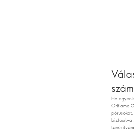
Vála
szám
Ha egyenle
Oriflame
G
pórusokat,
biztosítva
tanúsítván