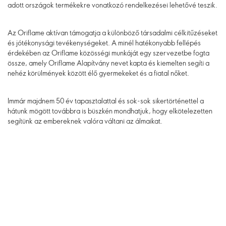
adott országok termékekre vonatkozó rendelkezései lehetővé teszik.
Az Oriflame aktívan támogatja a különböző társadalmi célkitűzéseket
és jótékonysági tevékenységeket. A minél hatékonyabb fellépés
érdekében az Oriflame közösségi munkáját egy szervezetbe fogta
össze, amely Oriflame Alapítvány nevet kapta és kiemelten segíti a
nehéz körülmények között élő gyermekeket és a fiatal nőket.
Immár majdnem 50 év tapasztalattal és sok-sok sikertörténettel a
hátunk mögött továbbra is büszkén mondhatjuk, hogy elkötelezetten
segítünk az embereknek valóra váltani az álmaikat.