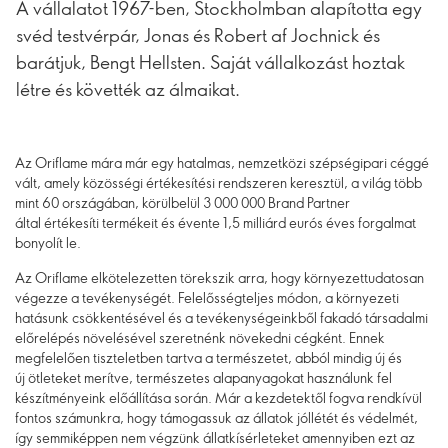
A vállalatot 1967-ben, Stockholmban alapította egy
svéd testvérpár, Jonas és Robert af Jochnick és
barátjuk, Bengt Hellsten. Saját vállalkozást hoztak
létre és követték az álmaikat.
Az Oriflame mára már egy hatalmas, nemzetközi szépségipari céggé
vált, amely közösségi értékesítési rendszeren keresztül, a világ több
mint 60 országában, körülbelül 3 000 000 Brand Partner
által értékesíti termékeit és évente 1,5 milliárd eurós éves forgalmat
bonyolít le.
Az Oriflame elkötelezetten törekszik arra, hogy környezettudatosan
végezze a tevékenységét. Felelősségteljes módon, a környezeti
hatásunk csökkentésével és a tevékenységeinkből fakadó társadalmi
előrelépés növelésével szeretnénk növekedni cégként. Ennek
megfelelően tiszteletben tartva a természetet, abból mindig új és
új ötleteket merítve, természetes alapanyagokat használunk fel
készítményeink előállítása során. Már a kezdetektől fogva rendkívül
fontos számunkra, hogy támogassuk az állatok jóllétét és védelmét,
így semmiképpen nem végzünk állatkísérleteket amennyiben ezt az