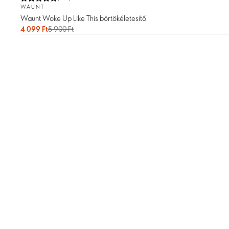
WAUNT
Waunt Woke Up Like This bőrtökéletesítő
4 099 Ft
5 900 Ft