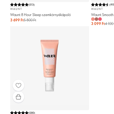
(
513
)
(
91
WAUNT
WAUNT
Waunt 8 Hour Sleep szemkörnyékápoló
Waunt Smooth L
3 699 Ft
5 800 Ft
3 099 Ft
4 100 
(
580
)