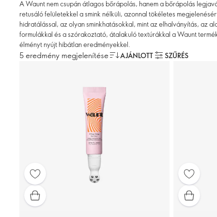
A Waunt nem csupán átlagos bőrápolás, hanem a bőrápolás legjavát ny
retusáló felületekkel a smink nélküli, azonnal tökéletes megjelenésé
hidratálással, az olyan sminkhatásokkal, mint az elhalványítás, az 
formulákkal és a szórakoztató, átalakuló textúrákkal a Waunt termé
élményt nyújt hibátlan eredményekkel.
5 eredmény megjelenítése
AJÁNLOTT
SZŰRÉS