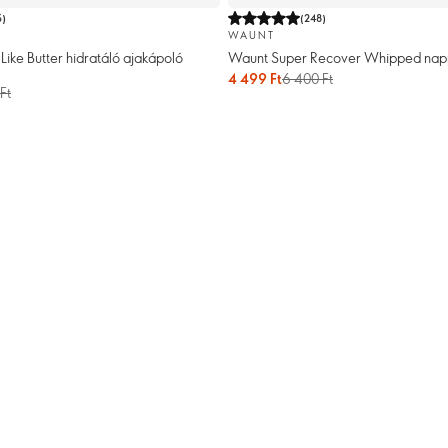
5
)
(
248
)
WAUNT
ike Butter hidratáló ajakápoló
Waunt Super Recover Whipped napp
4 499 Ft
6 400 Ft
Ft