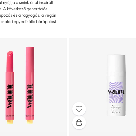
újtja a smink által inspirált
rt. A következő generációs
alapozás és a ragyogás, a vegán
kcsalád egyedülálló bőrápolási