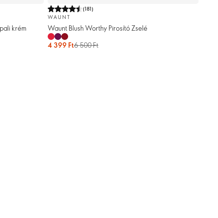
(
181
)
WAUNT
ali krém
Waunt Blush Worthy Pirosító Zselé
4 399 Ft
6 500 Ft