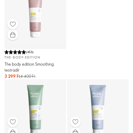
(
453
)
THE-BODY-EDITION
The body edition Smoothing
testradír
3 299 Ft
4 400 Ft