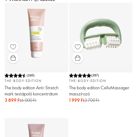
(
260
)
(
287
)
THE-BODY-EDITION
THE-BODY-EDITION
The body edition Anti-Stretch
The body edition CelluMassager
mark testápoló koncentrátum
masszírozó
3 899 Ft
6 000 Ft
1 999 Ft
3 700 Ft