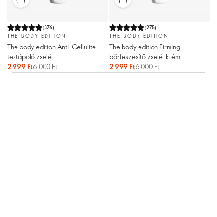
(
376
)
(
275
)
THE-BODY-EDITION
THE-BODY-EDITION
The body edition Anti-Cellulite
The body edition Firming
testápoló zselé
bőrfeszesítő zselé-krém
2 999 Ft
6 000 Ft
2 999 Ft
6 000 Ft