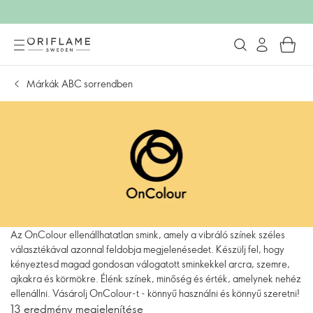
Márkák ABC sorrendben
Az OnColour ellenállhatatlan smink, amely a vibráló színek széles
választékával azonnal feldobja megjelenésedet. Készülj fel, hogy
kényeztesd magad gondosan válogatott sminkekkel arcra, szemre,
ajkakra és körmökre. Élénk színek, minőség és érték, amelynek nehéz
ellenállni. Vásárolj OnColour-t - könnyű használni és könnyű szeretni!
13 eredmény megjelenítése