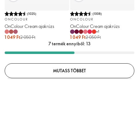
(
1025
)
(
1008
)
ONCOLOUR
ONCOLOUR
OnColour Cream ajakrúzs
OnColour Cream ajakrúzs
+
1
1 049 Ft
2 050 Ft
1 049 Ft
2 050 Ft
7 termék ennyiből: 13
MUTASS TÖBBET