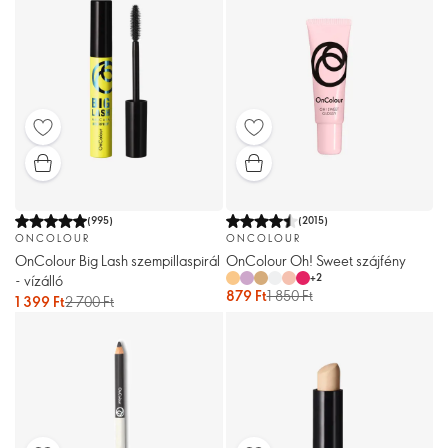
(
995
)
(
2015
)
ONCOLOUR
ONCOLOUR
OnColour Big Lash szempillaspirál
OnColour Oh! Sweet szájfény
+
2
- vízálló
879 Ft
1 850 Ft
1 399 Ft
2 700 Ft