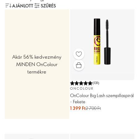
AJÁNLOTT
SZŰRÉS
Akár 56% kedvezmény
MINDEN OnColour
termékre
(
131
)
ONCOLOUR
OnColour Big Lash szempillaspirál
- Fekete
1 399 Ft
2 700 Ft