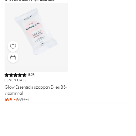
(
1507
)
ESSENTIALS
Glow Essentials szappan E- és B3-
vitaminnal
599 Ft
970 Ft