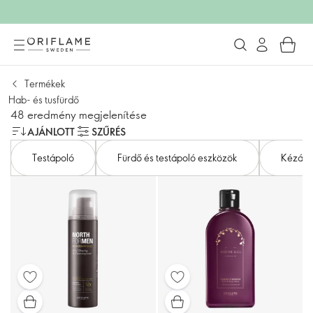
Termékek
Hab- és tusfürdő
48 eredmény megjelenítése
AJÁNLOTT
SZŰRÉS
Testápoló
Fürdő és testápoló eszközök
Kézápo