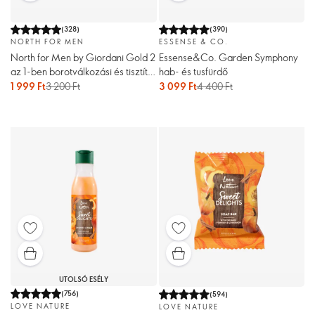
(
328
)
(
390
)
NORTH FOR MEN
ESSENSE & CO.
North for Men by Giordani Gold 2
Essense&Co. Garden Symphony
az 1-ben borotválkozási és tisztító
hab- és tusfürdő
hab
1 999 Ft
3 200 Ft
3 099 Ft
4 400 Ft
UTOLSÓ ESÉLY
(
756
)
(
594
)
LOVE NATURE
LOVE NATURE