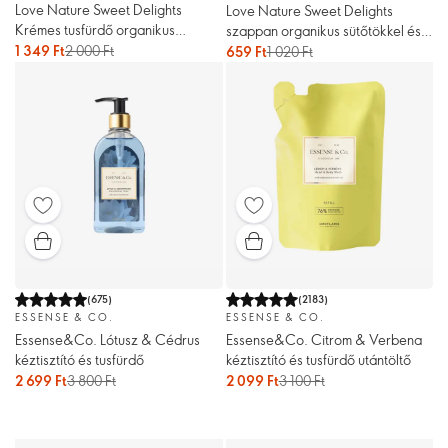
Love Nature Sweet Delights
Love Nature Sweet Delights
Krémes tusfürdő organikus
szappan organikus sütőtökkel és
sütőtökkel és fahéjjal
1 349 Ft
2 000 Ft
fahéjjal
659 Ft
1 020 Ft
(
675
)
(
2183
)
ESSENSE & CO.
ESSENSE & CO.
Essense&Co. Lótusz & Cédrus
Essense&Co. Citrom & Verbena
kéztisztító és tusfürdő
kéztisztító és tusfürdő utántöltő
2 699 Ft
3 800 Ft
2 099 Ft
3 100 Ft