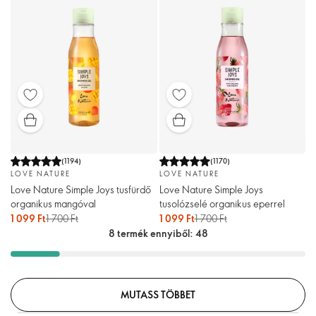
(
1194
)
(
1170
)
LOVE NATURE
LOVE NATURE
Love Nature Simple Joys tusfürdő
Love Nature Simple Joys
organikus mangóval
tusolózselé organikus eperrel
1 099 Ft
1 700 Ft
1 099 Ft
1 700 Ft
8 termék ennyiből: 48
MUTASS TÖBBET