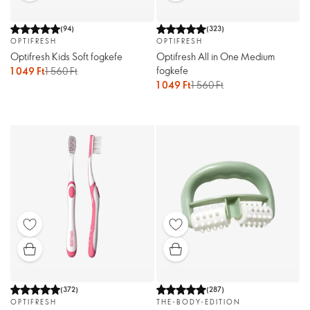
(
94
)
(
323
)
OPTIFRESH
OPTIFRESH
Optifresh Kids Soft fogkefe
Optifresh All in One Medium
fogkefe
1 049 Ft
1 560 Ft
1 049 Ft
1 560 Ft
(
372
)
(
287
)
OPTIFRESH
THE-BODY-EDITION