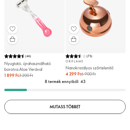
(
46
)
(
73
)
ORIFLAME
Nyugtató, újrahasználható
Nanokristályos szőrtelenítő
borotva Aloe Verával
4 299 Ft
6 900 Ft
1 899 Ft
3 200 Ft
8 termék ennyiből: 43
MUTASS TÖBBET