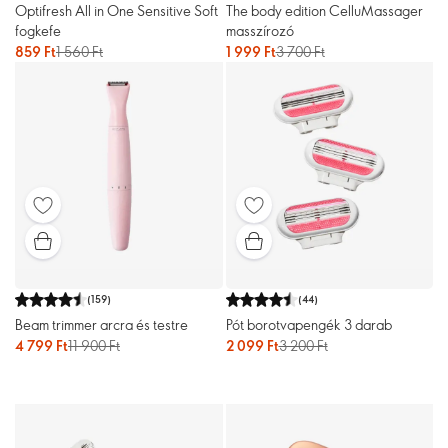
Optifresh All in One Sensitive Soft
The body edition CelluMassager
fogkefe
masszírozó
859 Ft
1 560 Ft
1 999 Ft
3 700 Ft
(
159
)
(
44
)
Beam trimmer arcra és testre
Pót borotvapengék 3 darab
4 799 Ft
11 900 Ft
2 099 Ft
3 200 Ft